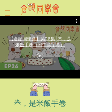
【倉頡同學會】第26集│龹，是
米飯手卷（附中英字幕）
龹，是米飯手卷