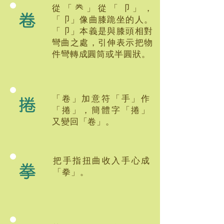
從「龹」從「卩」，
卷
「卩」像曲膝跪坐的人。
「卩」本義是與膝頭相對
彎曲之處，引伸表示把物
件彎轉成圓筒或半圓狀。
捲
「卷」加意符「手」作
「捲」，簡體字「捲」
又變回「卷」。
把手指扭曲收入手心成
拳
「拳」。