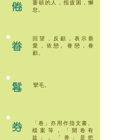
倦
萎頓的人，指疲困，懈
怠。
回望，反顧，表示垂
眷
愛，依戀。眷戀，眷
顧。
鬈
攣毛。
券
「卷」亦用作指文書、
檔案等，「開卷有
益」。「券」是把