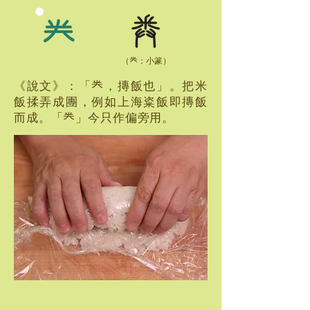
​（龹：小篆）
《說文》：「龹，摶飯也」。把米
飯揉弄成團，例如上海粢飯即摶飯
而成。「龹」今只作偏旁用。