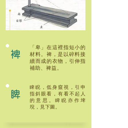
「卑」在這裡指短小的
裨
材料。裨，是以碎料接
續而成的衣物，引伸指
補助、裨益。
睥睨，低身窺視，引申
睥
指斜眼看，有看不起人
的意思。睥睨亦作埤
堄，見下圖。