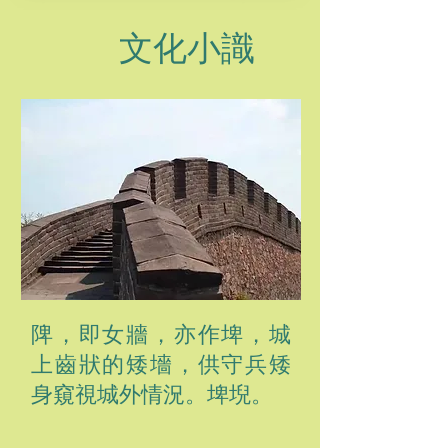
文化小識
陴，即女牆，亦作埤，城
上齒狀的矮墻，供守兵矮
身窺視城外情況。埤堄。