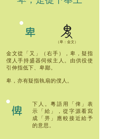
卑
​（卑：金文）
金文從「又」（右手），卑，疑指
僕人手持盛器伺候主人。由供役使
引伸指低下、卑鄙。
卑，亦有疑指執扇的僕人。
下人。粵語用「俾」表
俾
示「給」，從字源看寫
成「畀」應較接近給予
的意思。