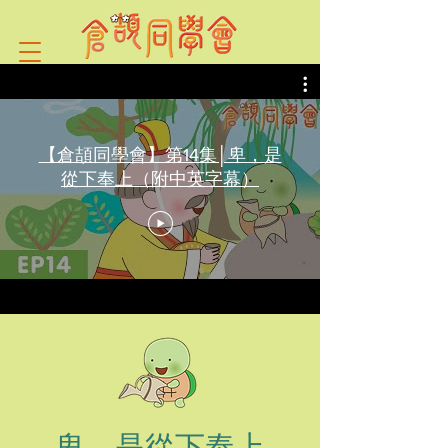
【倉頡同學會】第14集│卑，是
從下奉上（附中英字幕）
卑，是從下奉上